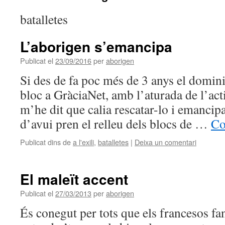
batalletes
L’aborigen s’emancipa
Publicat el
23/09/2016
per
aborigen
Si des de fa poc més de 3 anys el domini
bloc a GràciaNet, amb l’aturada de l’acti
m’he dit que calia rescatar-lo i emancip
d’avui pren el relleu dels blocs de …
Co
Publicat dins de
a l'exili
,
batalletes
|
Deixa un comentari
El maleït accent
Publicat el
27/03/2013
per
aborigen
És conegut per tots que els francesos fan