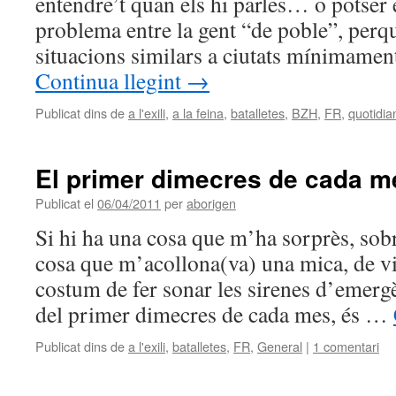
entendre’t quan els hi parles… o potser é
problema entre la gent “de poble”, perq
situacions similars a ciutats mínimame
Continua llegint
→
Publicat dins de
a l'exili
,
a la feina
,
batalletes
,
BZH
,
FR
,
quotidian
El primer dimecres de cada m
Publicat el
06/04/2011
per
aborigen
Si hi ha una cosa que m’ha sorprès, sob
cosa que m’acollona(va) una mica, de vi
costum de fer sonar les sirenes d’emergè
del primer dimecres de cada mes, és …
Publicat dins de
a l'exili
,
batalletes
,
FR
,
General
|
1 comentari