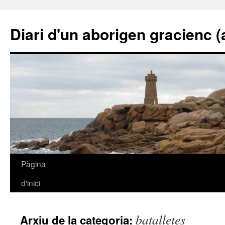
Diari d'un aborigen gracienc (a 
Vés
Pàgina
al
d'inici
contingut
batalletes
Arxiu de la categoria: