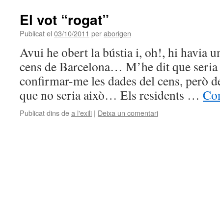
El vot “rogat”
Publicat el
03/10/2011
per
aborigen
Avui he obert la bústia i, oh!, hi havia u
cens de Barcelona… M’he dit que seria l
confirmar-me les dades del cens, però d
que no seria això… Els residents …
Con
Publicat dins de
a l'exili
|
Deixa un comentari