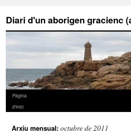
Diari d'un aborigen gracienc (a 
Vés
Pàgina
al
d'inici
contingut
octubre de 2011
Arxiu mensual: