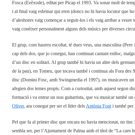
Fosca (Eeèxode), editat per Picap el 1993. Va sonar molt de temps
i al final vaig esbrinar qui eren (doncs no hi havia locutor que ho
d’aleshores vaig començar a seguir-los i els vaig arribar a veure toca
vaig conèixer personalment alguns dels músics per diverses circ
El grup, com haureu escoltat, té dues veus, una masculina (Pere 
cap dels dos, que jo conegui, han continuat cantant enlloc, malgra
d’un disc en solitari. Al grup també hi havia un altre dels german
de la pau), en Tomeu, que tocava també i continua als Fora des Se
disc (Domini Fosc, amb Swingmedia el 1997), on musicaven un bo
afegien dos temes propis. Com a curiositat, amb aquest segon dis
formació i va entrar un nou guitarrista, que va musicar també un
Oliver
, ara conegut per ser el líder dels
Antònia Font
i també per l
Pel que fa al primer disc que encara no havia mencionat, no tinc la 
sembla ser, per l’Ajuntament de Palma amb el títol de “La carn h