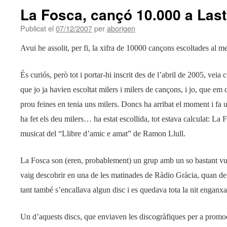
La Fosca, cançó 10.000 a Last
Publicat el
07/12/2007
per
aborigen
Avui he assolit, per fi, la xifra de 10000 cançons escoltades al 
És curiós, però tot i portar-hi inscrit des de l’abril de 2005, ve
que jo ja havien escoltat milers i milers de cançons, i jo, que e
prou feines en tenia uns milers. Doncs ha arribat el moment i fa 
ha fet els deu milers… ha estat escollida, tot estava calculat: L
musicat del “Llibre d’amic e amat” de Ramon Llull.
La Fosca son (eren, probablement) un grup amb un so bastant vu
vaig descobrir en una de les matinades de Ràdio Gràcia, quan dei
tant també s’encallava algun disc i es quedava tota la nit enganx
Un d’aquests discs, que enviaven les discogràfiques per a promoc