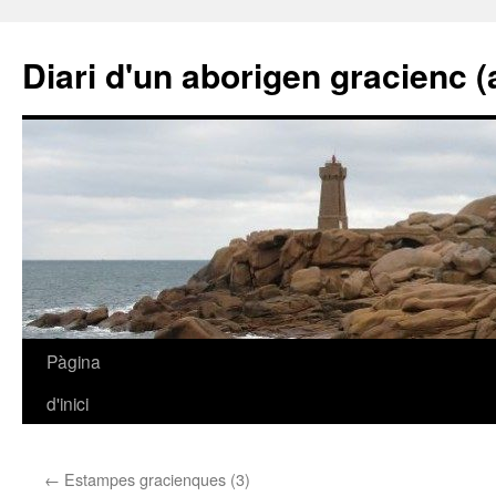
Diari d'un aborigen gracienc (a 
Vés
Pàgina
al
d'inici
contingut
←
Estampes gracienques (3)