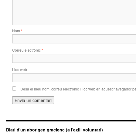
Nom
*
Correu electrònic
*
Lloc web
Desa el meu nom, correu electrònic i lloc web en aquest navegador p
Diari d'un aborigen gracienc (a l'exili voluntari)