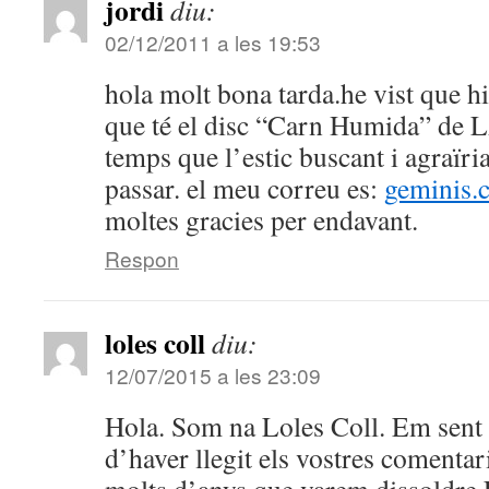
jordi
diu:
02/12/2011 a les 19:53
hola molt bona tarda.he vist que hi
que té el disc “Carn Humida” de
temps que l’estic buscant i agraïri
passar. el meu correu es:
geminis.
moltes gracies per endavant.
Respon
loles coll
diu:
12/07/2015 a les 23:09
Hola. Som na Loles Coll. Em sent 
d’haver llegit els vostres comentari